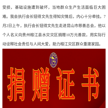
受损，基础设施遭到破坏，当地群众生产生活面临巨大困
难。我会执行会长钮得文先生得知灾情后，内心十分牵挂。7
月2日上午，执行会长钮得文先生走进昆山市慈善总会，他以
个人名义向贵州榕江县水灾灾区捐赠10万元善款，用实际行
动诠释社会责任与人间大爱，助力榕江灾区群众重建家园。